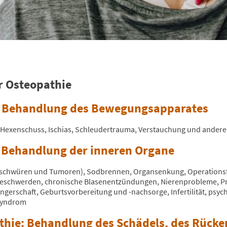
er Osteopathie
e: Behandlung des Bewegungsapparates
exenschuss, Ischias, Schleudertrauma, Verstauchung und andere
: Behandlung der inneren Organe
eschwüren und Tumoren), Sodbrennen, Organsenkung, Operations
beschwerden, chronische Blasenentzündungen, Nierenprobleme, P
rschaft, Geburtsvorbereitung und -nachsorge, Infertilität, psych
Syndrom
athie: Behandlung des Schädels, des Rück