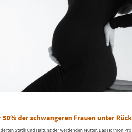
er 50% der schwangeren Frauen unter Rüc
eränderten Statik und Haltung der werdenden Mütter. Das Hormon Pr